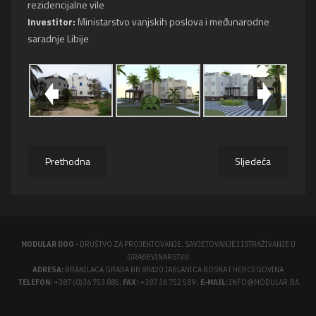
rezidencijalne vile
Investitor:
Ministarstvo vanjskih poslova i međunarodne
saradnje Libije
Prethodna
Sljedeća
MODULAR DOO -
DRUŠTVO ZA PROJEKTOVANJE, SAVJETOVANJE I ISTRAŽIVANJE U
GRAĐEVINARSTVU
ADRESA:
BRANILACA GRADA BB 88420 JABLANICA BOSNA I HERCEGOVINA
TELEFON:
+387 (0)36 753 885
,
FAX:
+387
36 752 589
,
E-MAIL:
INFO@MODULAR.BA